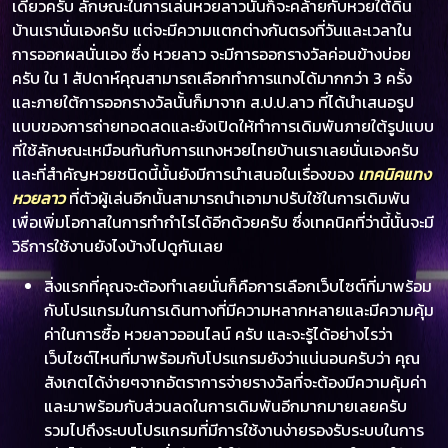
เดียวครับ ลักษณะในการเล่นหวยลาวนั้นก็จะคล้ายกับหวยใต้ดิน
บ้านเรานั่นเองครับ แต่จะมีความแตกต่างกันตรงที่วันและเวลาใน
การออกผลนั่นเอง ซึ่ง หวยลาว จะมีการออกรางวัลค่อนข้างบ่อย
ครับ ใน 1 สัปดาห์คุณสามารถเลือกทำการแทงได้มากกว่า 3 ครั้ง
และภายใต้การออกรางวัลนั้นก็มาจาก ส.ป.ป.ลาว ที่ได้นำเสนอรูป
แบบของการถ่ายทอดสดและยังเปิดให้ทำการเดิมพันภายใต้รูปแบบ
ที่ใช้ลักษณะเหมือนกันกับการแทงหวยไทยบ้านเราเลยนั่นเองครับ
และที่สำคัญหวยชนิดนี้นั้นยังมีการนำเสนอในเรื่องของ
เทคนิคแทง
หวยลาว
ที่ตัวผู้เล่นอีกนั้นสามารถนำเอามาปรับใช้ในการเดิมพัน
เพื่อเพิ่มโอกาสในการทำกำไรได้อีกด้วยครับ ซึ่งเทคนิคที่ว่านี้นั้นจะมี
วิธีการใช้งานยังไงบ้างไปดูกันเลย
สิ่งแรกที่คุณจะต้องทำเลยนั่นก็คือการเลือกเว็บไซต์ที่มาพร้อม
กับโปรแกรมในการเดินทางที่มีความหลากหลายและมีความคุ้ม
ค่าในการซื้อ หวยลาวออนไลน์ ครับ และจะรู้ได้อย่างไรว่า
เว็บไซต์ไหนที่มาพร้อมกับโปรแกรมยังว่าแน่นอนครับว่า คุณ
สังเกตได้ง่ายๆจากอัตราการจ่ายรางวัลที่จะต้องมีความคุ้มค่า
และมาพร้อมกับส่วนลดในการเดิมพันอีกมากมายเลยครับ
รวมไปถึงระบบโปรแกรมที่มีการใช้งานง่ายรองรับระบบในการ