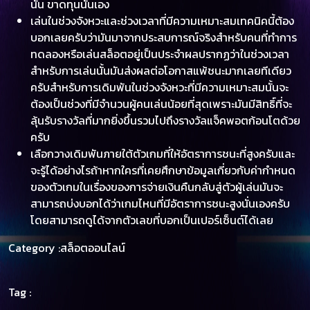
นั้น ขาดทุนนั่นเอง
เล่นในช่วงจังหวะและช่วงเวลาที่มีความเหมาะสมเทคนิคนี้ต้อง
บอกเลยครับว่ามันมาจากประสบการณ์จริงสำหรับคนที่ทำการ
ทดลองหรือเล่นสล็อตอยู่เป็นประจำผลปรากฏว่าในช่วงเวลา
สำหรับการเล่นนั้นมันส่งผลต่อโอกาสแพ้ชนะมากเลยทีเดียว
ครับสำหรับการเดิมพันในช่วงจังหวะที่มีความเหมาะสมนั้นจะ
ต้องเป็นช่วงที่มีจำนวนผู้คนเล่นน้อยที่สุดเพราะมันมีสิทธิ์ที่จะ
ลุ้นรับรางวัลที่มากยิ่งขึ้นรวมไปถึงรางวัลแจ็คพอตก้อนโตด้วย
ครับ
เลือกวางเดิมพันภายใต้ตัวเกมที่ให้อัตราการชนะที่สูงครับและ
จะรู้ได้อย่างไรถ้าหากใครที่เคยศึกษาข้อมูลเกี่ยวกับค่ากำหนด
ของตัวเกมในเรื่องของการจ่ายเงินคืนกลับสู่ตัวผู้เล่นมันจะ
สามารถบ่งบอกได้ว่าเกมไหนที่มีอัตราการชนะสูงนั่นเองครับ
โดยสามารถดูได้จากตัวเลขที่บอกเป็นเปอร์เซ็นต์ได้เลย
Category :
สล็อตออนไลน์
Tag :