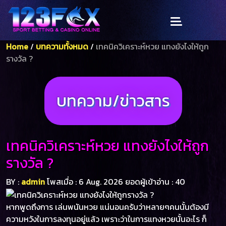
Home
/
บทความทั้งหมด
/
เทคนิควิเคราะห์หวย แทงยังไงให้ถูก
รางวัล ?
บทความ/ข่าวสาร
เทคนิควิเคราะห์หวย แทงยังไงให้ถูก
รางวัล ?
BY :
admin
โพสเมื่อ : 6 Aug. 2026
ยอดผู้เข้าอ่าน : 40
หากพูดถึงการ เล่นพนันหวย แน่นอนครับว่าหลายๆคนนั้นต้องมี
ความหวังในการลงทุนอยู่แล้ว เพราะว่าในการแทงหวยนั้นอะไร ก็