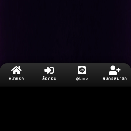
หน้าแรก
ล็อคอิน
@Line
สมัครสมาชิก