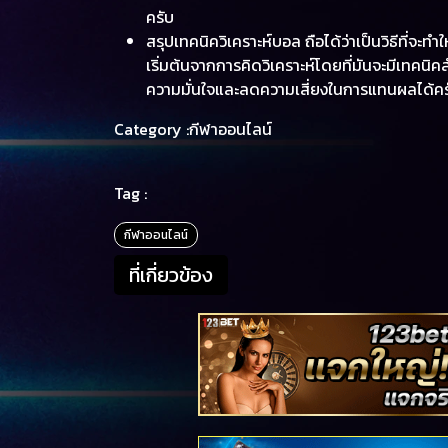
ครับ
สรุปเทคนิควิเคราะห์บอล ถือได้ว่าเป็นวิธีที่จ
เริ่มต้นจากการคิดวิเคราะห์โดยที่มันจะมีเทคนิ
ความมั่นใจและลดความเสี่ยงในการแทนผลได้คร
Category :
กีฬาออนไลน์
Tag :
กีฬาออนไลน์
ที่เกี่ยวข้อง