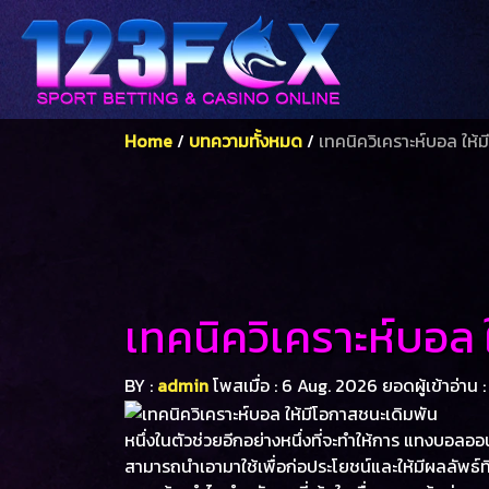
Home
/
บทความทั้งหมด
/
เทคนิควิเคราะห์บอล ให้
เทคนิควิเคราะห์บอล 
BY :
admin
โพสเมื่อ : 6 Aug. 2026
ยอดผู้เข้าอ่าน 
หนึ่งในตัวช่วยอีกอย่างหนึ่งที่จะทำให้การ แทงบอลออนไล
สามารถนำเอามาใช้เพื่อก่อประโยชน์และให้มีผลลัพธ์ท