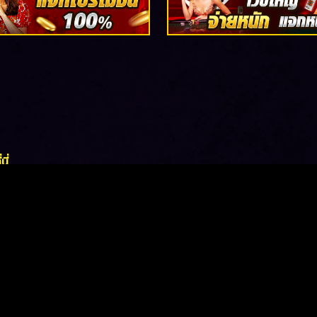
่นี่
าน ตลอด 24 ชั่วโมง
ฝากถอนอัตโนมัติภายใน 1 วินาที ไม่มีขั้นต่ำฝากถอน
12
ง่ายๆด้วยตนเองไม่ต้องรอพนักงานปรับระบบใหม่เพื่อ
คา
อำนวยความสะดวกให้กับสมาชิกทุกท่านสามารถทำ
สล
รายการธุรกรรมอย่างรวดเร็วผ่านระบบอัตโนมัติ
เดิ
หว