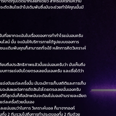
การขาดทุนได้ดีมากเลยทีเดียว สำหรับใครที่มีความ
ะตัดสินใจเข้าไปเดิมพันซึ่งมันจะช่วยทำให้คุณนั้นมี
นันที่อยากจะเน้นในเรื่องของการทำกำไรแน่นอนครับ
ออนไลน์ นั้น จะเน้นให้บริการภายใต้รูปแบบของการ
ชนะเดิมพันคุณก็สามารถที่จะใช้ หลักการคิดวิเคราะห์
ียบถึงประสิทธิภาพแล้วนั้นแน่นอนครับว่า มันเห็นถึง
บการแข่งขันโดยตรงเลยนั่นเองครับ และเชื่อได้ว่า
่งขันแต่ละครั้งนั้น มันจะมีการเก็บสถิติและการเก็บ
มันจะส่งผลต่อการตัดสินใจโดยตรงเลยนั่นเองครับ
ดีที่สุดนั่นก็คือนักพนันจะต้องไม่มองข้ามรายละเอียด
ต่ละครั้งด้วยนั่นเอง
บ และแน่นอนว่าในการ วิเคราะห์บอล ก็มาจากองค์
ทั้ง 2 ทีมรวมไปถึงการทำประตูของทั้ง 2 ทีมด้วย