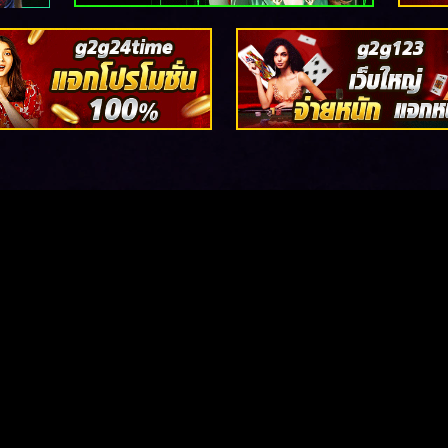
่นี่
าน ตลอด 24 ชั่วโมง
ฝากถอนอัตโนมัติภายใน 1 วินาที ไม่มีขั้นต่ำฝากถอน
12
ง่ายๆด้วยตนเองไม่ต้องรอพนักงานปรับระบบใหม่เพื่อ
คา