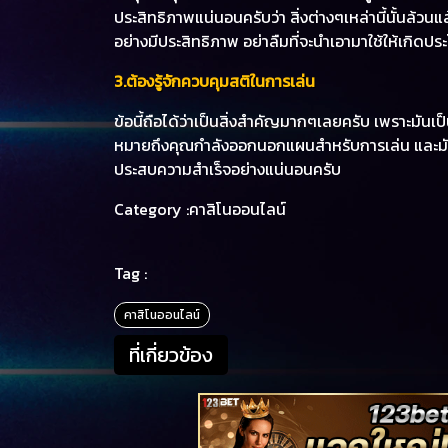
ประสิทธิภาพแน่นอนครับว่า สิ่งต่างๆเหล่านี้นั้นล้ว
อย่างมีประสิทธิภาพ อย่าลืมที่จะนำเอามาใช้ให้เกิดปร
3.
ต้องรู้จักควบคุมสติในการเล่น
ข้อนี้ถือได้ว่าเป็นสิ่งสำคัญมากๆเลยครับ เพราะมัน
หมายถึงคุณกำลังออกนอกแผนสำหรับการเล่น และมันก
ประสบความสำเร็จอย่างแน่นอนครับ
Category :
คาสิโนออนไลน์
Tag :
คาสิโนออนไลน์
ที่เกี่ยวข้อง