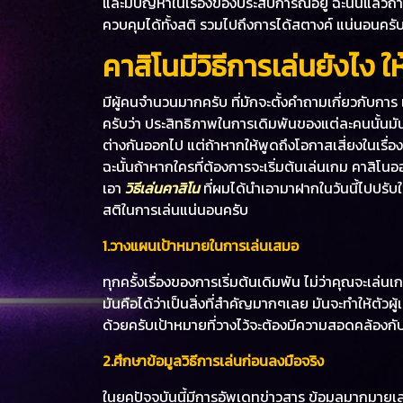
และมีปัญหาในเรื่องของประสบการณ์อยู่ ฉะนั้นแล้วถ้
ควบคุมได้ทั้งสติ รวมไปถึงการได้สตางค์ แน่นอนครับ
คาสิโนมีวิธีการเล่นยังไง ใ
มีผู้คนจำนวนมากครับ ที่มักจะตั้งคำถามเกี่ยวกับการ
ครับว่า ประสิทธิภาพในการเดิมพันของแต่ละคนนั้นมั
ต่างกันออกไป แต่ถ้าหากให้พูดถึงโอกาสเสี่ยงในเรื่อ
ฉะนั้นถ้าหากใครที่ต้องการจะเริ่มต้นเล่นเกม คาสิโ
เอา
วิธีเล่นคาสิโน
ที่ผมได้นำเอามาฝากในวันนี้ไปปรับใ
สติในการเล่นแน่นอนครับ
1.
วางแผนเป้าหมายในการเล่นเสมอ
ทุกครั้งเรื่องของการเริ่มต้นเดิมพัน ไม่ว่าคุณจะเล
มันคือได้ว่าเป็นสิ่งที่สำคัญมากๆเลย มันจะทำให้ตัว
ด้วยครับเป้าหมายที่วางไว้จะต้องมีความสอดคล้องก
2.
ศึกษาข้อมูลวิธีการเล่นก่อนลงมือจริง
ในยุคปัจจุบันนี้มีการอัพเดทข่าวสาร ข้อมูลมากมายเล