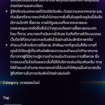
ง่ายต่อการลงทะเบียน
รู้จักกับประเภทหวยที่เปิดให้เดิมพัน ด้วยความหลากหลาย และ
ตัวเลือกที่สามารถเข้าถึงได้ง่ายมากยิ่งขึ้นในยุคปัจจุบันนี้มันจึง
มีการเปิดให้ ซื้อหวย ภายใต้รูปแบบที่หลากหลายและ
ครอบคลุมมากยิ่งขึ้นซึ่งไม่ว่าคุณจะต้องการซื้อหวยประเภท
ไหน ก็ตาม สามารถดำเนินการได้เลย ในทันทีภายใต้ระบบของ
เว็บไซต์ที่สามารถวางเดิมพันได้อย่างมีประสิทธิภาพครับ
คำแนะนำสำหรับการซื้อหวย สำคัญมากที่สุดนั่นก็คือ การที่
คุณได้เรียนรู้เกี่ยวกับข้อผิดพลาดและคำแนะนำดีๆมากมาย
ที่มาจากผู้ที่มีความรู้ความชำนาญในด้านของ การซื้อหวย ซึ่ง
ทางระบบเว็บไซต์ของเรานั้นก็มีให้บริการเช่นเดียวกันครับ ภาย
ใต้คำแนะนำต่างๆมากมายเหล่านี้มันจะทำให้คุณนั้นสามารถรับ
รู้ถึงทิศทางในการเดิมพันได้อย่างแม่นยำ
Category :
หวยออนไลน์
Tag :