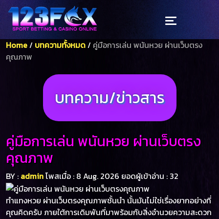
Home
/
บทความทั้งหมด
/
คู่มือการเล่น พนันหวย ผ่านเว็บตรง
คุณภาพ
บทความ/ข่าวสาร
คู่มือการเล่น พนันหวย ผ่านเว็บตรง
คุณภาพ
BY :
admin
โพสเมื่อ : 8 Aug. 2026
ยอดผู้เข้าอ่าน : 32
ทำแทงหวย ผ่านเว็บตรงคุณภาพชั้นนำ นั้นมันไม่ใช่เรื่องยากอย่างที่
คุณคิดครับ ภายใต้การเดิมพันที่มาพร้อมกับสิ่งอำนวยความสะดวก