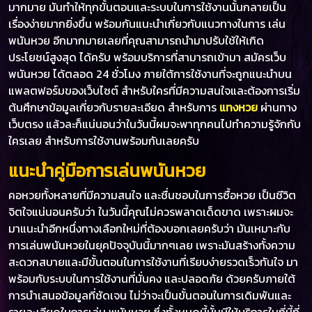
มากมาย มันทำให้ทุกขั้นตอนและระบบในการใช้งานนั้นกลายเป็น
เรื่องง่ายมากยิ่งขึ้น พร้อมกันแนะนำเกี่ยวกับแนวทางในการ เล่น
พนันหวย อีกมากมายเลยที่คุณสามารถนำมาปรับใช้ให้เกิด
ประโยชน์สูงสุด ได้ครับ พร้อมบริการที่สามารถเข้ามา สมัครเว็บ
พนันหวย ได้ตลอด 24 ชั่วโมง ภายใต้การใช้งานที่จะถูกแนะนำบน
แพลตฟอร์มของเว็บไซต์ สำหรับใครที่มีความสนใจและต้องการเริ่ม
ต้นศึกษาข้อมูลเกี่ยวกับรายละเอียด สำหรับการ
แทงหวย
ผ่านทาง
เว็บตรง แล้วละก็แน่นอนว่าในวันนี้ผมจะพาทุกคนไปทำความรู้จักกับ
ใครเลย สำหรับการใช้งานพร้อมกันเลยครับ
แนะนำคู่มือการเล่นพนันหวย
คอหวยทั้งหลายที่มีความสนใจ และชื่นชอบในการซื้อหวย เป็นชีวิต
จิตใจแน่นอนครับว่า ในวันนี้คุณไม่ควรพลาดเด็ดขาด เพราะผมจะ
มาแนะนำอีกหนึ่งทางเลือกใหม่ที่ต้องบอกเลยครับว่า มันเหมาะกับ
การเล่นพนันหวยในยุคปัจจุบันนี้มากๆเลย เพราะมันสร้างทั้งความ
สะดวกสบายและมีขั้นตอนในการใช้งานที่เรียบง่ายรวดเร็วทันใจ มา
พร้อมกับระบบในการใช้งานที่มั่นคง และปลอดภัย ด้วยครับภายใต้
การนำเสนอข้อมูลที่ชัดเจน ไม่ว่าจะเป็นขั้นตอนในการเดิมพันและ
รายละเอียดในการเล่น พนันหวย ซึ่งทั้งหมดนี้นั้นมีให้บริการในที่นี้ที่