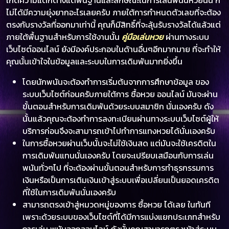
ไม่ได้มีความยุ่งยากอะไรเลยครับ ภายใต้การกำหนดตัวเลขที่จะต้อง
ตรงกับรางวัลที่ออกมาเท่านี้ คุณก็มีสิทธิ์ที่จะลุ้นรับรางวัลได้แล้วแต่
ภายใต้พื้นฐานสำหรับการใช้งานนั้น
คู่มือเล่นหวย
ผ่านทางระบบ
เว็บไซต์ออนไลน์ ยังมีองค์ประกอบในด้านอื่นๆอีกมากมาย ที่จะทำให้
คุณนั้นเข้าใจในข้อมูลและระบบในการเดิมพันมากยิ่งขึ้น
โดยนักพนันจะต้องทำการเริ่มต้นจากการศึกษาข้อมูล ของ
ระบบเว็บไซต์ก่อนครับภายใต้การ ซื้อหวย ออนไลน์ มันจะผ่าน
ขั้นตอนสำหรับการเดิมพันด้วยระบบสมาชิก นั่นเองครับ ดัง
นั้นแล้วคุณจะต้องทำการลงทะเบียนผ่านทางระบบเว็บไซต์ผู้ให้
บริการก่อนจึงจะสามารถเข้าไปทำการแทงหวยได้นั่นเองครับ
ในการซื้อหวยผ่านเว็บนั้นจะไม่ใช้เงินสด แต่มันจะใช้เครดิตใน
การเดิมพันแทนนั่นเองครับ โดยจะเปรียบเสมือนกับการเล่น
พนันทั่วๆไป ที่จะต้องผ่านขั้นตอนสำหรับการทำธุรกรรมการ
เงินหรือเป็นการเติมเงินเข้าสู่ระบบเพื่อเปลี่ยนเป็นยอดเครดิต
ที่ใช้ในการเดิมพันนั่นเองครับ
สามารถตรงเข้าสู่หมวดหมู่ของการ ซื้อหวย ได้เลย ในทันที
เพราะด้วยระบบของเว็บไซต์ที่ได้มีการแบ่งแยกประเภทสำหรับ
การเล่น พนันออกออนไลน์ ดังนั้นคุณสามารถตรงเข้าสู่ระบบ