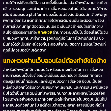
ภายใต้การใช้งานที่มีอิสระมากยิ่งขึ้นฉะนั้นแล้ว นักพนันสามารถที่จะ
เข้ามาร่วมสนุกและเข้ามาทำการซื้อ หวยออนไลน์ ได้เลยภายใต้การ
เดิมพันบนระบบ platform ของเว็บไซต์ซึ่งมันเปิดรับนักเดิมพันทุก
เพศทุกวัยครับ แต่ที่สำคัญภายใต้การเดิมพันนั้น จะต้องมาพร้อม
กับการใช้งานที่ถูกต้องด้วยนั่นเอง ฉะนั้นแล้วสำหรับใครที่มีความ
สนใจหรือต้องการที่จะ
แทงหวย
ผ่านทางระบบเว็บไซต์ออนไลน์ในวัน
นี้ ผมจะพาทุกคนมาทำความรู้จักกับคู่มือ ในการใช้งานกันครับ ซึ่ง
มันถือได้ว่าเป็นอีกหนึ่งองค์ประกอบสำคัญ ของการเริ่มต้นใช้งานที่
คุณไม่ควรมองข้ามเด็ดขาด
แทงหวยผ่านเว็บออนไลน์ต้องทำยังไงบ้าง
สำหรับนักพนันที่มีความสนใจ หรืออยากจะเริ่มต้นทำ การซื้อหวย
ผ่านทางระบบเว็บไซต์ออนไลน์นั้นแน่นอนครับว่า สิ่งแรกที่คุณจะ
ต้องรู้เลยนั่นก็คือระบบและพื้นฐานของการซื้อหวย ซึ่งมันเป็นอีก
หนึ่งตัวเลือกที่ได้รับความนิยมมากๆเลยครับ และการเล่น พนันหวย
นับได้ว่าเป็นการเดิมพันที่มาพร้อมกับความหลากหลายในตัวเลือก
โดยเฉพาะอย่างยิ่งประเภทหวยที่เปิดให้ทำการซื้อในปัจจุบันนี้มันก็มี
หลายชนิดด้วยกันครับ แต่ถึงแม้ว่าความหลากหลายนี้มันจะก่อให้
เกิดความแตกต่างแต่พื้นฐานและลักษณะในการเล่นพนันหวยนั้น ก็