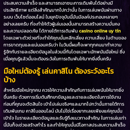
ประสบความสำเร็จ และสามารถเอาชนะการเดิมพันได้อย่างมี
ประสิทธิภาพ แต่สิ่งสำคัญมากไปกว่านั้น ในการเล่นพนันผ่านทาง
ระบบ เว็บไซต์ออนไลน์ ในยุคปัจจุบันนี้มันมีองค์ประกอบหลายๆ
อย่างเลยครับ ที่จะทำให้ตัวผู้เล่นเองนั้นสามารถสร้างความมั่นคง
และความปลอดภัย ได้ภายใต้การเดิมพัน
casino online uy tín
โดยเฉพาะตัวช่วยที่จะทำให้คุณนั้นหลีกเลี่ยง ความเสี่ยง ในด้านของ
การขาดทุนและแน่นอนครับว่า ในวันนี้ผมก็จะพาทุกคนมาทำความ
รู้จักกับรายละเอียดข้อมูลในส่วนนี้กันโดยเฉพาะนักพนันมือใหม่ ซึ่ง
เมื่อคุณรู้แล้วนั้นจะต้องระวังในการเดิมพันให้มากยิ่งขึ้นครับ
มือใหม่ต้องรู้ เล่นคาสิโน ต้องระวังอะไร
บ้าง
สำหรับมือใหม่ทุกคน ควรให้ความสำคัญกับการเล่นพนันให้มากยิ่ง
ขึ้นครับ ด้วยการเริ่มต้นศึกษาข้อมูลและรายละเอียดในการใช้งาน
ก่อนที่คุณจะตัดสินใจ เข้าไปเล่นจริงๆและมากไปกว่านั้นภายใต้การ
เดิมพันเกม คาสิโนออนไลน์ มันไม่ใช่เรื่องยากเลยเพียงแค่คุณนั้น
เข้าใจ ในรายละเอียดข้อมูลและรับรู้ถึงแนวทางสำคัญ ในการเล่นเท่า
นี้มันก็จะช่วยสร้างกำไร และทำให้คุณนั้นมีโอกาสประสบความสำเร็จ