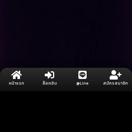
หน้าแรก
ล็อคอิน
@Line
สมัครสมาชิก