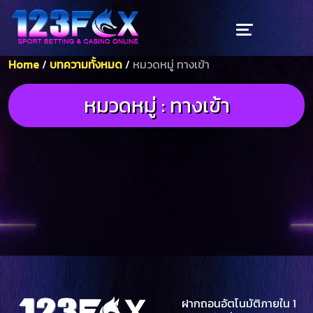
Home
/
บทความทั้งหมด
/
หมวดหมู่ ทางเข้า
หมวดหมู่ : ทางเข้า
ฝากถอนอัตโนมัติภายใน 1